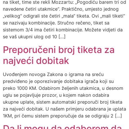
na tiket, time ste rekli Mozzartu: „Pogodiću barem tri od
navedene četiri utakmice“. Praktično, umjesto jednog
„velikog“ odigrali ste četiri „mala“ tiketa. Ovi „mali tiketi“
se nazivaju kombinacije. Stručno rečeno, tiket sa
sistemom 3/4 ima četiri kombinacije. Možete vidjeti da
se vaš ukupni ulog od 10 […]
Preporučeni broj tiketa za
najveći dobitak
Uvođenjem novoga Zakona o igrama na sreću
predviđeno je oporezivanje dobitaka igrača koji su
preko 1000 KM. Odabirom željenih utakmica, u desnom
uglu se pojavljuje prozor, u kojem nakon odabira
ukupne uplate, sistem automatski preporuči broj tiketa
za najveći dobitak. U našem primjeru odabrana je uplata
1KM, pri čemu sistem preporučuje da se odigraju 2 […]
Da li mogu da odaberem da