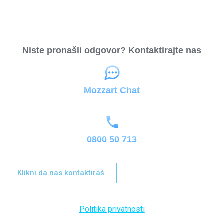
Niste pronašli odgovor? Kontaktirajte nas
Mozzart Chat
0800 50 713
Klikni da nas kontaktiraš
Politika privatnosti