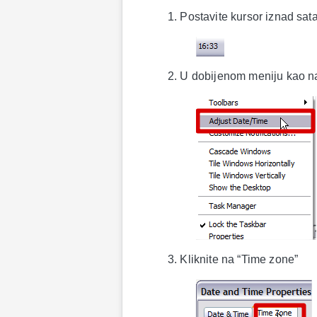
1. Postavite kursor iznad sat
2. U dobijenom meniju kao na
3. Kliknite na “Time zone”