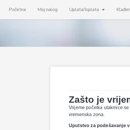
Početna
Moj nalog
Uplata/Isplata
Klađen
Zašto je vrij
Vrijeme početka utakmice se p
vremenska zona.
Uputstvo za podešavanje 