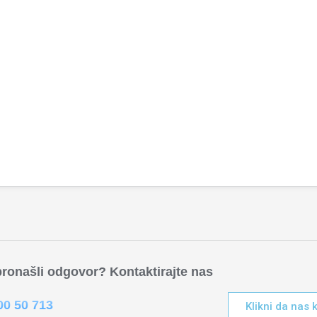
pronašli odgovor? Kontaktirajte nas
00 50 713
Klikni da nas 