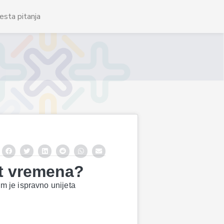
esta pitanja
at vremena?
m je ispravno unijeta