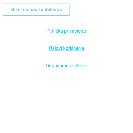
Klikni da nas kontaktiraš
Politika privatnosti
Uslovi korišćenja
Odgovorno klađenje