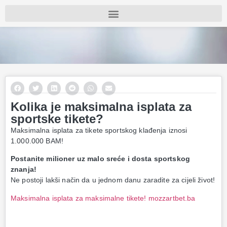
Kolika je maksimalna isplata za
sportske tikete?
Maksimalna isplata za tikete sportskog klađenja iznosi
1.000.000 BAM!
Postanite milioner uz malo sreće i dosta sportskog
znanja!
Ne postoji lakši način da u jednom danu zaradite za cijeli život!
Maksimalna isplata za maksimalne tikete! mozzartbet.ba