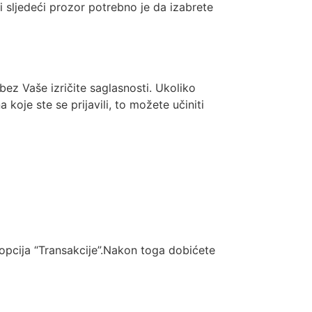
ri sljedeći prozor potrebno je da izabrete
bez Vaše izričite saglasnosti. Ukoliko
koje ste se prijavili, to možete učiniti
– opcija “Transakcije”.Nakon toga dobićete