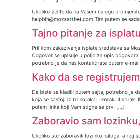
Ukoliko želite da na Vašem nalogu promjenite
helpbih@mozzartbet.com
Tim putem se sada r
Tajno pitanje za isplat
Prilikom zakazivanja isplate sredstava sa Moz
Odgovor se upisuje u polje za upis odgovora k
potrebno je da nas kontaktirate putem e-mai
Kako da se registruje
Da biste se kladili putem sajta, potrebno je d
koja se sastoji iz tri koraka: I korak: II kora
putem linka koji Vam stigne se prvi […]
Zaboravio sam lozinku,
Ukoliko ste zaboravili lozinku naloga, a regist