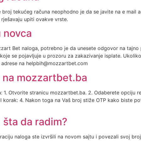
 broj tekućeg računa neophodno je da se javite na e mail 
ješavaju upiti ovakve vrste.
u novca
zart Bet naloga, potrebno je da unesete odgovor na tajno pit
oje se pojavljuje u prozoru za zakazivanje isplate. Ukoliko
l adrese na
helpbih@mozzartbet.com
m na mozzartbet.ba
a: 1. Otvorite stranicu mozzartbet.ba. 2. Odaberete opciju r
k: III korak: 4. Nakon toga na Vaš broj stiže OTP kako biste p
 šta da radim?
raciju naloga ste izvršili na novom sajtu i povezali svoj bro