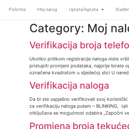
Početna
Moj nalog
Uplata/Isplata
Klađen
Category:
Moj na
Verifikacija broja telef
Ukoliko prilikom registracije naloga niste vrš
pristupiti promjeni podataka, najprije birate
označena kvadratom u sljedećoj slici U nare
Verifikacija naloga
Da bi ste uspješno verifikovali svoj korisničk
za verifikaciju naloga putem – BLINKING, (ali
otključava se mogućnost odabira „Započni verif
Promjena broja tekuće