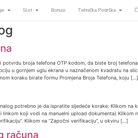
je
Slot
Bonusi
Tehnička Podrška
Č
log
ona
ili potvrdu broja telefona OTP kodom, da biste broj telefon
 opciju u gornjem uglu ekrana u naznačenom kvadratu na slici
dnom koraku birate formu Promjena Broja Telefona, koju […
i nalog potrebno je da ispratite sljedeće korake: Klikom na k
 i linkom koji vodi na manuelni upload dokumenta) Klikom na
ikaciju“. Klikom na “Započni verifikaciju”, u okviru […]
g računa